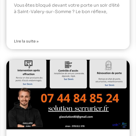
Vous êtes bloqué devant votre porte un soir d’été
à Saint-Valery-sur-Somme ? Le bon réflexe,
Lire la suite »