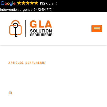
132 avis
Intervention urgence 24/24H 7/7j
ARTICLES
,
SERRURERIE
La Serrurerie – Tout ce qu’il
faut savoir pour sécuriser
votre domicile
novembre 25, 2024