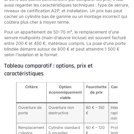
aussi regarder les caractéristiques techniques : type de serrure,
niveaux de certification A2P, et installation. Un prix bas peut
cacher un cylindre bas de gamme ou un montage incorrect qui
coûtera plus cher à moyen terme.
Pour un appartement de 50–70 m², le remplacement d’une
serrure multipoints (main-d’œuvre incluse) est souvent facturé
entre 200 € et 450 €, matériaux compris. La pose d’une porte
blindée démarre autour de 800 € et peut atteindre 1 500 €
selon l’isolation et le format.
Tableau comparatif : options, prix et
caractéristiques
Critère
Option
Fourchette
Caractéristi
économiquement
de prix
clé
viable
Ouverture de
Ouverture non
80 € – 150
Intervention
porte
destructive
€
rapide 15–45
min
Remplacement
Cylindre standard
60 € – 120
Protection
cylindre
5 goupilles
€
limitée, budg