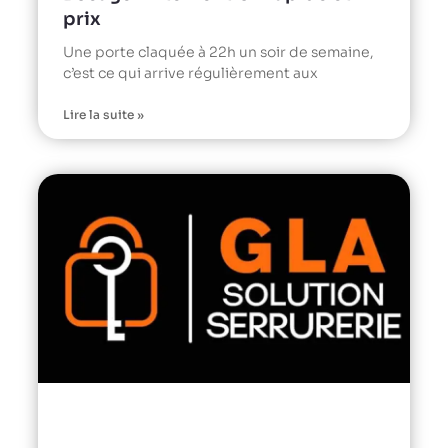
prix
Une porte claquée à 22h un soir de semaine,
c’est ce qui arrive régulièrement aux
Lire la suite »